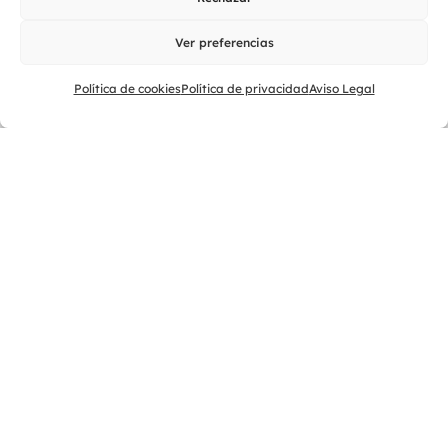
Símbolos oficiales
Ver preferencias
Actualidad y agenda eventos
Agenda
Política de cookies
Política de privacidad
Aviso Legal
Actualidad
Contacto
Oficinas / Tels / Emails
Sugerencias
LOPD
Aviso legal
Cookies
Configuración de cookies
Accesibilidad