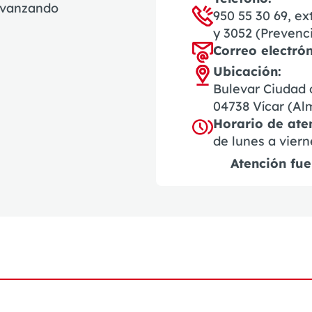
avanzando
950 55 30 69
, e
y 3052 (Prevenc
Correo electrón
Ubicación:
Bulevar Ciudad d
04738 Vícar (Alm
Horario de aten
de lunes a viern
Atención fue