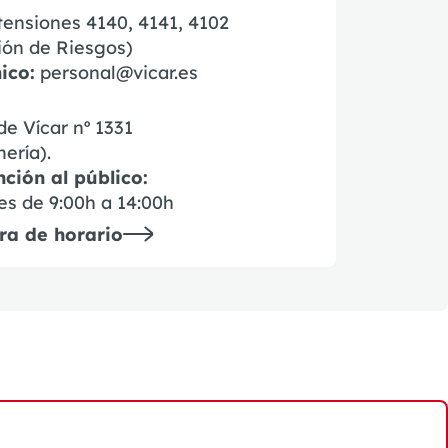
xtensiones 4140, 4141, 4102
ión de Riesgos)
ico:
personal@vicar.es
e Vícar nº 1331
ería).
ción al público:
es de 9:00h a 14:00h
ra de horario