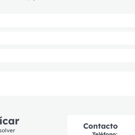
ícar
Contacto
solver
Teléfono: