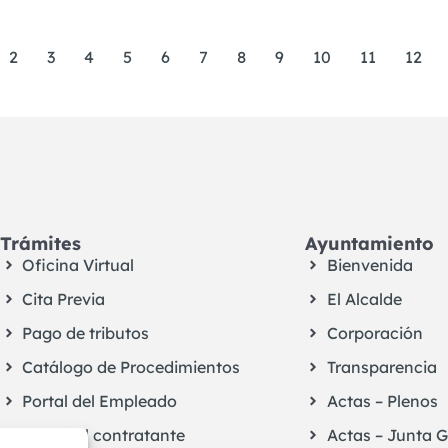
2
3
4
5
6
7
8
9
10
11
12
Trámites
Ayuntamiento
Oficina Virtual
Bienvenida
Cita Previa
El Alcalde
Pago de tributos
Corporación
Catálogo de Procedimientos
Transparencia
Portal del Empleado
Actas – Plenos
Perfil del contratante
Actas – Junta 