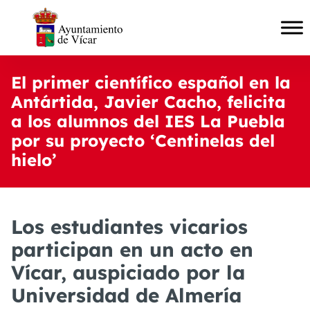
El primer científico español en la
Antártida, Javier Cacho, felicita
a los alumnos del IES La Puebla
por su proyecto ‘Centinelas del
hielo’
Los estudiantes vicarios
participan en un acto en
Vícar, auspiciado por la
Universidad de Almería