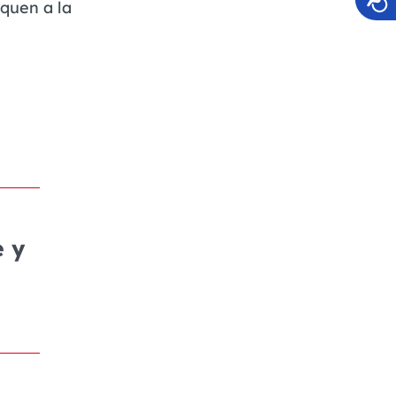
quen a la
e y