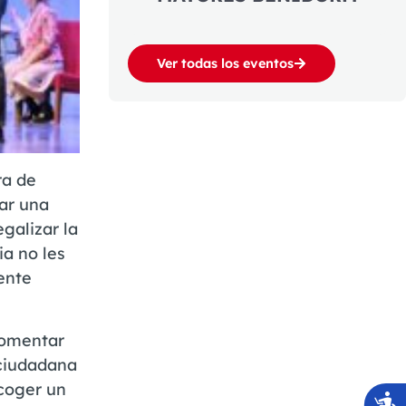
Ver todas los eventos
ra de
dar una
galizar la
ia no les
ente
 fomentar
 ciudadana
acoger un