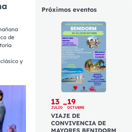
na
Próximos eventos
 mañana
ico de
toría
 clásico y
13
19
–
JULIO
OCTUBRE
VIAJE DE
CONVIVENCIA DE
MAYORES BENIDORM