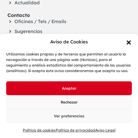
Actualidad
Contacto
Oficinas / Tels / Emails
Sugerencias
Aviso de Cookies
Utilizamos cookies propias y de terceros que permiten al usuario la
navegación a través de una página web (técnicas), para el
seguimiento y análisis estadístico del comportamiento de los usuarios
(analíticas). Si acepta este aviso consideraremos que acepta su uso.
Aceptar
LOPD
Aviso legal
Cookies
Configuración de cookies
Accesibilidad
Rechazar
Mapa web
Ver preferencias
Política de cookies
Política de privacidad
Aviso Legal