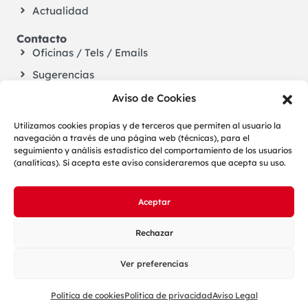
Actualidad
Contacto
Oficinas / Tels / Emails
Sugerencias
Aviso de Cookies
Utilizamos cookies propias y de terceros que permiten al usuario la
navegación a través de una página web (técnicas), para el
seguimiento y análisis estadístico del comportamiento de los usuarios
(analíticas). Si acepta este aviso consideraremos que acepta su uso.
Aceptar
LOPD
Aviso legal
Cookies
Configuración de cookies
Accesibilidad
Rechazar
Mapa web
Ver preferencias
Política de cookies
Política de privacidad
Aviso Legal