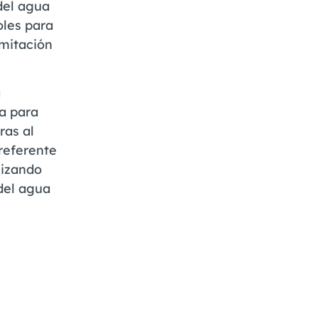
 del agua
oles para
imitación
a
a para
ras al
 referente
lizando
 del agua