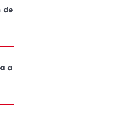
n de
ía a