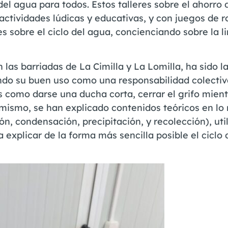
 del agua para todos. Estos talleres sobre el ahorro
ctividades lúdicas y educativas, y con juegos de r
s sobre el ciclo del agua, concienciando sobre la l
n las barriadas de La Cimilla y La Lomilla, ha sido l
endo su buen uso como una responsabilidad colectiv
s como darse una ducha corta, cerrar el grifo mient
simismo, se han explicado contenidos teóricos en lo
ón, condensación, precipitación, y recolección), uti
ra explicar de la forma más sencilla posible el ciclo