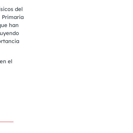
sicos del
 Primaria
 que han
cluyendo
ortancia
en el