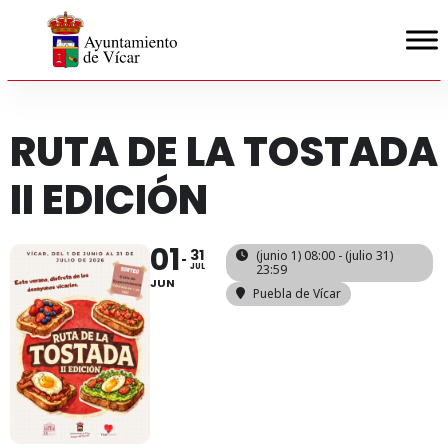
RUTA DE LA TOSTADA
II EDICIÓN
01
31
(junio 1) 08:00 - (julio 31)
JUL
23:59
JUN
Puebla de Vícar