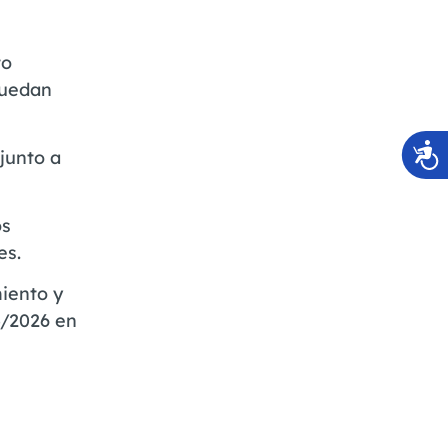
l
to
puedan
junto a
os
es.
miento y
5/2026 en