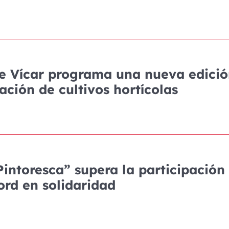
de Vícar programa una nueva edici
gación de cultivos hortícolas
 Pintoresca” supera la participación
ord en solidaridad