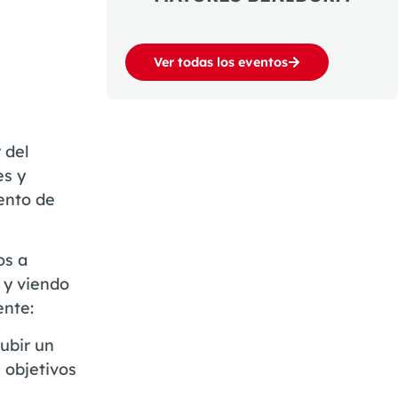
Ver todas los eventos
 del
es y
ento de
os a
 y viendo
ente:
ubir un
 objetivos